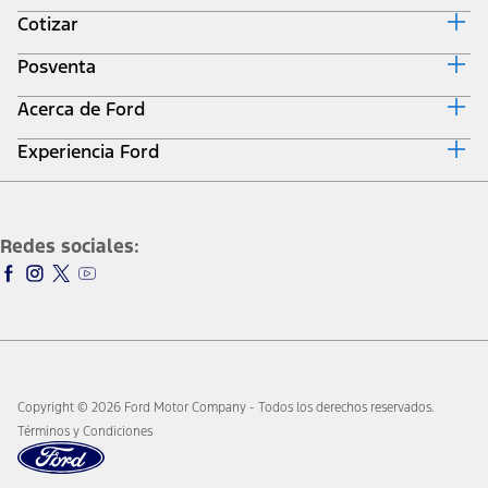
Cotizar
Posventa
Cotizar aquí
Términos y Condiciones
Acerca de Ford
Propietarios Ford
Agendamiento Online
Experiencia Ford
Ford Motor Company
Ford Assistance
Reglamentación
Garantía
Co-Pilot360™
Contacto
Ford Protect
PQR
Repuestos Originales
Redes sociales:
Accesorios
Campañas de Seguridad
Motorcraft
SYNC®
Manuales de propietario
Llantas
Copyright © 2026 Ford Motor Company - Todos los derechos reservados.
Términos y Condiciones