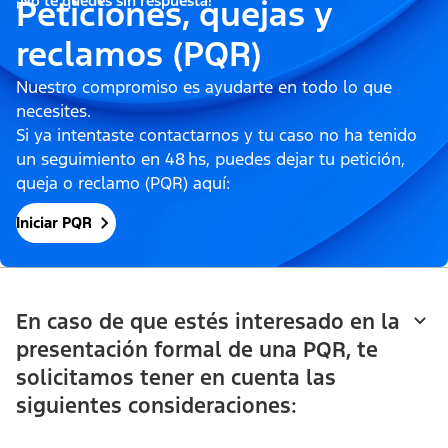
¡No te quedes sin respuesta!
Peticiones, quejas y
reclamos (PQR)
Nuestro compromiso es ayudarte en todo lo que
necesites.
Si ya intentaste contactarnos y tu caso no ha tenido
un seguimiento en 48 hs, puedes dejar tu petición,
queja o reclamo (PQR) aquí:
Iniciar PQR
En caso de que estés interesado en la
presentación formal de una PQR, te
solicitamos tener en cuenta las
siguientes consideraciones: