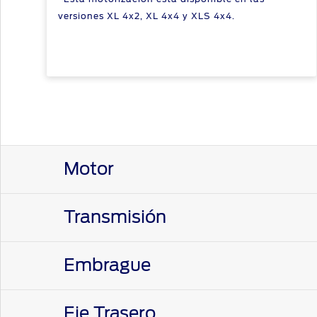
versiones XL 4x2, XL 4x4 y XLS 4x4.
Motor
Transmisión
Cilindrada (cm3)
Combustible
Embrague
Bloqueo de Diferencial Trasero al 100% (LRD
Configuración
Marca / Modelo
Eje Trasero
Emisiones