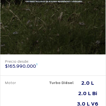
Precio desde:
1
$165.990.000
2.0 L
Motor
Turbo Diésel
2.0 L Bi
3.0 L V6