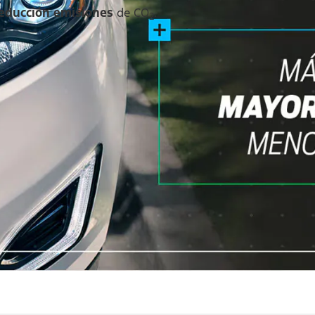
educción emisiones
de CO
.
2