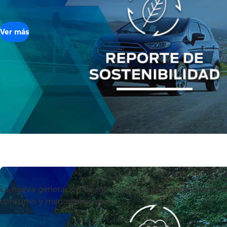
Ver más
La nueva generación de motores EcoBoost garantizan: má
consumo y menos emisiones.