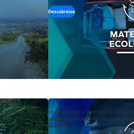
Descúbrelos
s potencia, menor
Le apostamos a la reducción del imp
partes y la producción de repuestos 
respaldo.