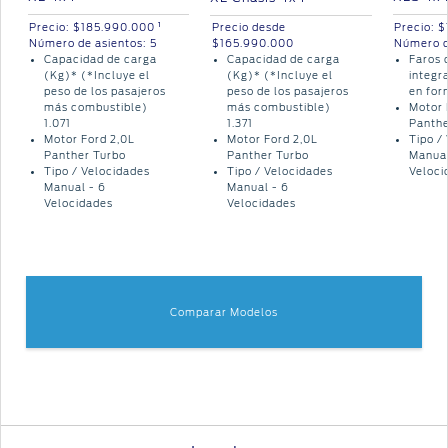
Assistance
propietario
1
Precio:
$185.990.000
Precio:
$
Precio desde
Ford
Accesorios
Número de asientos:
5
Número d
$165.990.000
Campañas
app
Capacidad de carga
Faros 
Capacidad de carga
SYNC
–
®
de
(Kg)* (*Incluye el
integr
(Kg)* (*Incluye el
peso de los pasajeros
en for
peso de los pasajeros
Conectividad
Repuestos
Seguridad
más combustible)
Motor 
más combustible)
Originales
1.071
Panthe
1.371
Motor Ford 2,0L
Tipo /
Motor Ford 2,0L
Guía
Ford
Panther Turbo
Manual
Panther Turbo
360
Motorcraft
Protect
Tipo / Velocidades
Veloci
Tipo / Velocidades
Manual - 6
Manual - 6
Velocidades
Velocidades
Ford
Guía de
app
Servicio
Comparar Modelos