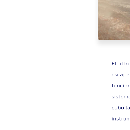
El filt
escape
funcion
sistema
cabo la
instru