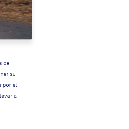
es de
ner su
 por el
levar a