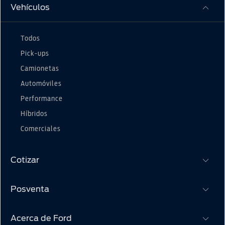
Vehículos
Todos
Pick-ups
Camionetas
Automóviles
Performance
Híbridos
Comerciales
Cotizar
Posventa
Cotizar aquí
Términos y Condiciones
Acerca de Ford
Propietarios Ford