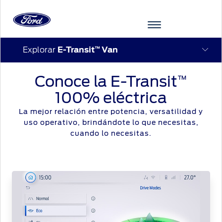
Explorar
E-Transit
Van
™
Acessibility
Conoce la E-Transit
™
VEHÍCULOS
COTIZAR
POSVENTA
FORD
EXPERIENCIA
AGENDAMIENTO
100% eléctrica
PRO™
FORD
ONLINE
La mejor relación entre potencia, versatilidad y
COTIZAR
MI
FORD
uso operativo, brindándote lo que necesitas,
EXPERIENCIA
FORD
cuando lo necesitas.
Cotizar
Propietarios
SERVICIOS
aquí
Guía
TECNOLOGÍAS
Ford
360
Programa de
Simulador
REPUESTOS
Co-
Garantía
Y
Mantenimiento
de crédito
ACCESORIOS
Mis
Pilot360™
experiencias
Manual
Ford
Ford
Llantas
del