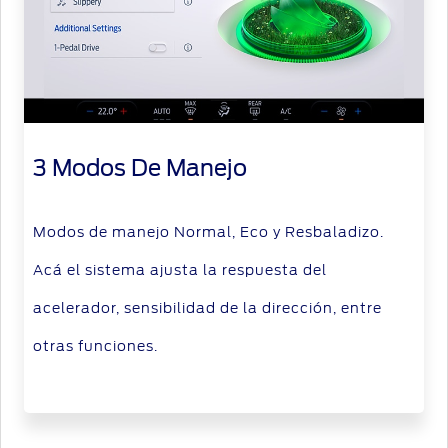
Assistance
propietario
Ford
Accesorios
Campañas
app
SYNC
–
®
de
Conectividad
Repuestos
Seguridad
Originales
Guía
Ford
3 Modos De Manejo
360
Motorcraft
Protect
Ford
Guía de
Modos de manejo Normal, Eco y Resbaladizo.
app
Servicio
Acá el sistema ajusta la respuesta del
acelerador, sensibilidad de la dirección, entre
otras funciones.