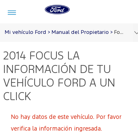
Acessibility
Mi vehículo Ford
>
Manual del Propietario
>
Focus 2014
2014 FOCUS
LA
Vehículos
Cotizar
Posventa
Ford
Experiencia
Agendamiento
Pro™
Ford
Online
INFORMACIÓN DE TU
Cotizar
Mi
VEHÍCULO FORD A UN
Ford
Experiencia
Ford
CLICK
Cotizar
Propietarios
aquí
Servicios
Ford
Guía
Tecnologías
No hay datos de este vehículo. Por favor
360
Simulador
Programa de
Garantía
Repuestos
de crédito
verifica la información ingresada.
Mantenimiento
y
Tecnología
Mis
Accesorios