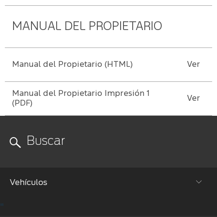
Híbrida
experiencias
Manual
Ford
Ford
del
Assistance
MANUAL DEL PROPIETARIO
propietario
Llantas
EcoBoost
®
Ford
Campañas
app
SYNC
Accesorios
–
Co-
®
de
Conectividad
Pilot360™
Manual del Propietario (HTML)
Ver
Seguridad
Repuestos
Guía
Originales
Electrificación
Manual del Propietario Impresión 1
Ford
Ver
360
(PDF)
Protect
Motorcraft
Ford
Guía de
app
Servicio
Vehículos
"