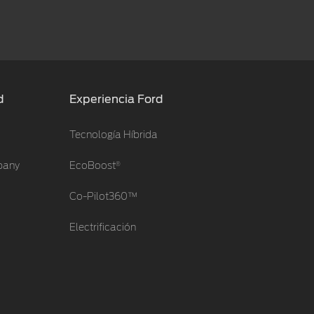
d
Experiencia Ford
Tecnología Híbrida
®
pany
EcoBoost
Co-Pilot360™
Electrificación