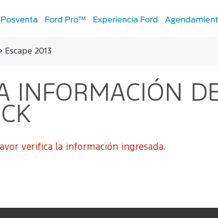
Posventa
Ford Pro™
Experiencia Ford
Agendamient
>
Escape 2013
ogías
Repuestos y
os
Accesorios
A INFORMACIÓN DE
 Híbrida
de Mantenimiento
Llantas
ICK
tance
Accesorios
360™
de Seguridad
Repuestos Originales
ción
ct
Motorcraft
avor verifica la información ingresada.
rvicio