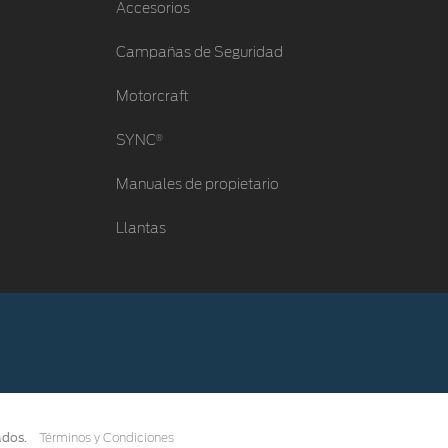
Accesorios
Campañas de Seguridad
Motorcraft
®
SYNC
Manuales de propietario
Llantas
ados.
Términos y Condiciones