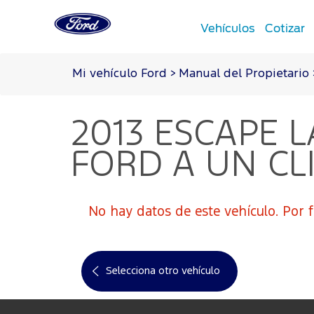
Vehículos
Cotizar
Mi vehículo Ford
>
Manual del Propietario
Acessibility
Cotizar
Experiencia Ford
Tecnol
Mi Ford
Servici
2013 ESCAPE
L
Cotizar aquí
Guía 360
Tecnología
Propietarios Ford
Programa 
Simulador de crédito
Mis experiencias Ford
EcoBoost
®
FORD A UN CL
Garantía
Ford Assis
Ford app
Co-Pilot
Manual del propietario
Campañas 
Electrifica
SYNC
– Conectividad
Ford Prote
®
No hay datos de este vehículo. Por f
Guía 360
Guía de Se
Ford app
Selecciona otro vehículo