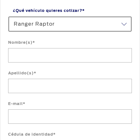
Assistance
propietario
¿Qué vehículo quieres cotizar?*
Ford
Accesorios
Campañas
app
SYNC
–
®
Ranger Raptor
de
Conectividad
Repuestos
Seguridad
Originales
Nombre(s)*
Guía
Ford
360
Motorcraft
Protect
Ford
Guía de
Apellido(s)*
app
Servicio
E-mail*
Cédula de identidad*